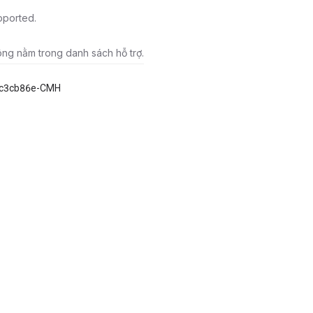
pported.
ông nằm trong danh sách hỗ trợ.
5c3cb86e-CMH