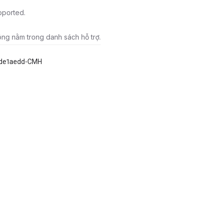
pported.
ông nằm trong danh sách hỗ trợ.
de1aedd-CMH