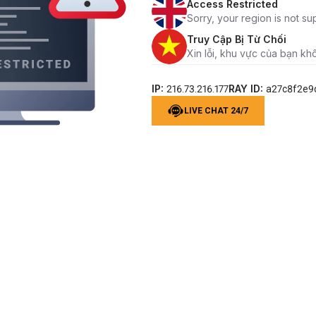
Access Restricted
Sorry, your region is not su
Truy Cập Bị Từ Chối
Xin lỗi, khu vực của bạn kh
IP:
RAY ID:
216.73.216.177
a27c8f2e9
LIVE CHAT 24/7