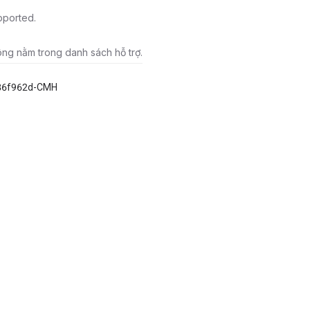
pported.
ông nằm trong danh sách hỗ trợ.
86f962d-CMH