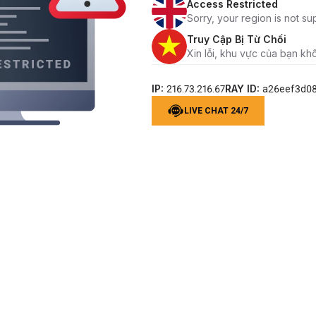
Access Restricted
Sorry, your region is not su
Truy Cập Bị Từ Chối
Xin lỗi, khu vực của bạn kh
IP:
RAY ID:
216.73.216.67
a26eef3d0
LIVE CHAT 24/7