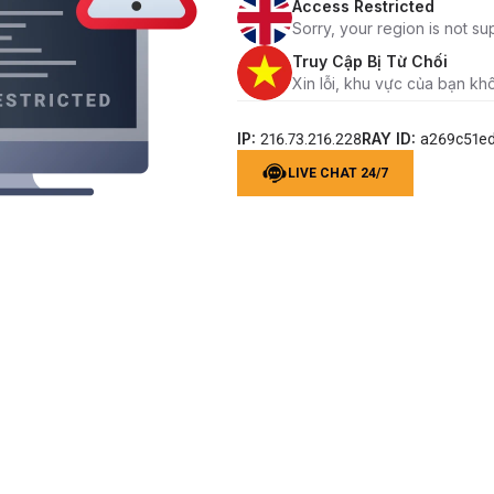
Access Restricted
Sorry, your region is not su
Truy Cập Bị Từ Chối
Xin lỗi, khu vực của bạn kh
IP:
RAY ID:
216.73.216.228
a269c51e
LIVE CHAT 24/7