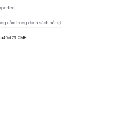
pported.
ông nằm trong danh sách hỗ trợ.
da40cf73-CMH