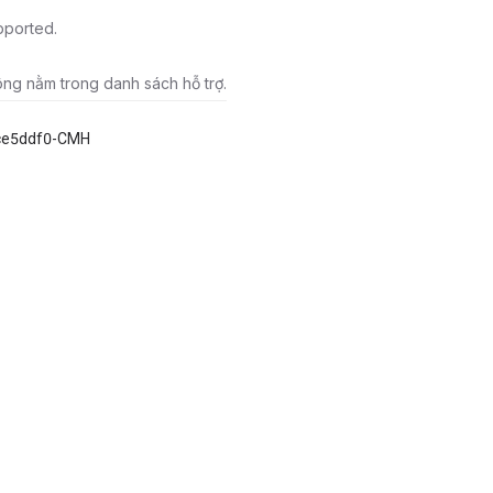
pported.
ông nằm trong danh sách hỗ trợ.
ce5ddf0-CMH